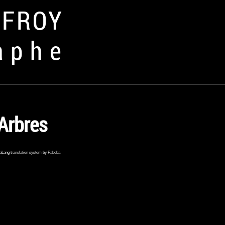
FFROY
aphe
Arbres
aLang translation system by Faboba